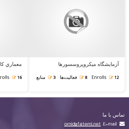
آزمايشگاه ميکروپروسسورها
معماري کام
Enrolls
فعالیت‌ها
منابع
rolls
16
3
8
12
تماس با ما
omid@fatemi.net
E-mail: